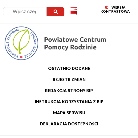
SWITCH
WERSJA
Szukaj
Przejdź
Przejdź
Przejdź
Przejdź
KONTRASTOWA
TO
do
do
do
do
menu
treści
wyszukiwania
stopki
OSTATNIO DODANE
Menu
REJESTR ZMIAN
górne
REDAKCJA STRONY BIP
INSTRUKCJA KORZYSTANIA Z BIP
MAPA SERWISU
DEKLARACJA DOSTĘPNOŚCI