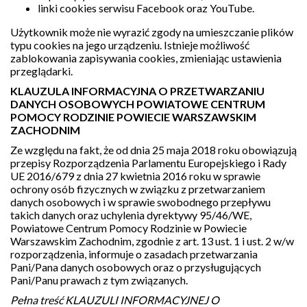
linki cookies serwisu Facebook oraz YouTube.
Użytkownik może nie wyrazić zgody na umieszczanie plików
typu cookies na jego urządzeniu. Istnieje możliwość
zablokowania zapisywania cookies, zmieniając ustawienia
przeglądarki.
KLAUZULA INFORMACYJNA O PRZETWARZANIU
DANYCH OSOBOWYCH POWIATOWE CENTRUM
POMOCY RODZINIE POWIECIE WARSZAWSKIM
ZACHODNIM
Ze względu na fakt, że od dnia 25 maja 2018 roku obowiązują
przepisy Rozporządzenia Parlamentu Europejskiego i Rady
UE 2016/679 z dnia 27 kwietnia 2016 roku w sprawie
ochrony osób fizycznych w związku z przetwarzaniem
danych osobowych i w sprawie swobodnego przepływu
takich danych oraz uchylenia dyrektywy 95/46/WE,
Powiatowe Centrum Pomocy Rodzinie w Powiecie
Warszawskim Zachodnim, zgodnie z art. 13 ust. 1 i ust. 2 w/w
rozporządzenia, informuje o zasadach przetwarzania
Pani/Pana danych osobowych oraz o przysługujących
Pani/Panu prawach z tym związanych.
Pełna treść KLAUZULI INFORMACYJNEJ O